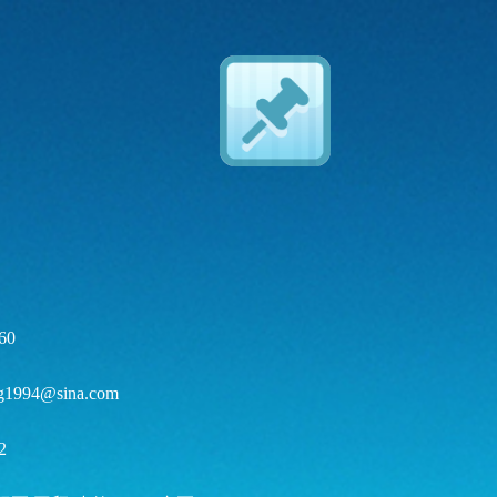
60
ng1994@sina.com
2